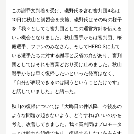
この謝罪文到着を受け、磯野氏を含む審判団4名は
10日に秋山と講習会を実施。磯野氏はその時の様子
を「我々としても審判団としての運営方針を伝える
いい機会となりました。秋山選手からは審判団、桜
庭選手、ファンのみなさん、そしてHERO'Sに出て
いる選手たちに対する謝罪と反省の弁があり、審判
団としてはそれを言葉どおり受け止めました。秋山
選手からは早く復帰したいといった発言はなく、
『自分が表現できるのは闘うということだけです』
と話していました」と語った。
秋山の復帰については「大晦日の件以降、今後あの
ような問題が起きないよう、どうすればいいのかを
考え、改善してきました。我々審判団はプロモータ
ーとは離れた組織であり、復帰するしないを左右す