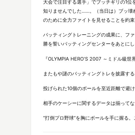
大会で注目する選手」でブッチギリの1位
知りませんでした……。（当日は）ブッ壊れ
のために全力ファイトを見せることを約束
バッティングトレーニングの成果に、ファン
勝を誓いバッティングセンターをあとにし
『OLYMPIA HERO'S 2007 ～ミ
またもや謎のバッティングトレを披露する
投げられた10個のボールを至近距離で避
相手のケーシーに関するデータは揃ってな
“打倒プロ野球”を胸にボールを手に握る