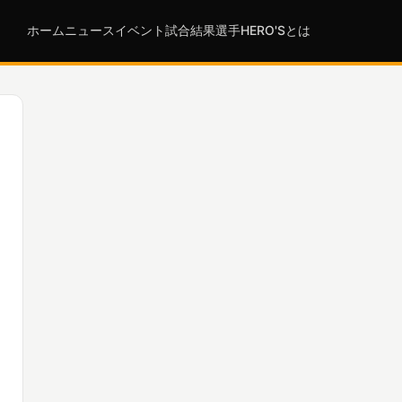
ホーム
ニュース
イベント
試合結果
選手
HERO'Sとは