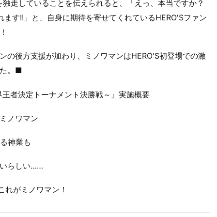
を独走していることを伝えられると、「えっ、本当ですか？
ます!!」と、自身に期待を寄せてくれているHERO'Sファン
！
の後方支援が加わり、ミノワマンはHERO'S初登場での激
た。■
ドル級世界王者決定トーナメント決勝戦～』実施概要
ミノワマン
ける神業も
いらしい……
。これがミノワマン！