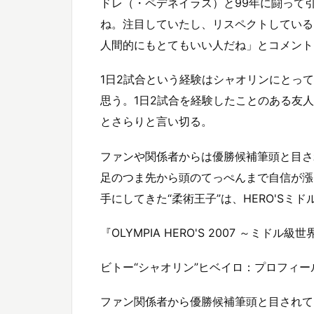
ドレ（・ペデネイラス）と99年に闘って
ね。注目していたし、リスペクトしている
人間的にもとてもいい人だね」とコメント
1日2試合という経験はシャオリンにとっ
思う。1日2試合を経験したことのある友
とさらりと言い切る。
ファンや関係者からは優勝候補筆頭と目さ
足のつま先から頭のてっぺんまで自信が漲
手にしてきた“柔術王子”は、HERO'Sミ
『OLYMPIA HERO'S 2007 ～ミ
ビトー“シャオリン”ヒベイロ：プロフィー
ファン関係者から優勝候補筆頭と目されて