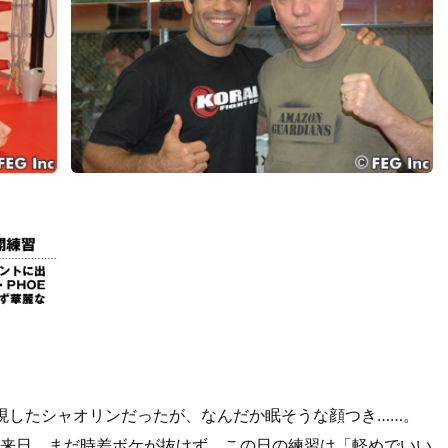
現したシャオリンだったが、なんだか眠そうな顔つき……。
に来日。まだ時差ボケが抜けず、この日の練習は「軽めでいい