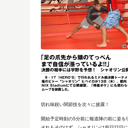
切れ味鋭い関節技を次々に披露！
開始予定時刻の5分前に報道陣の前に姿を
それもそのはず、シャオリンは前日12日