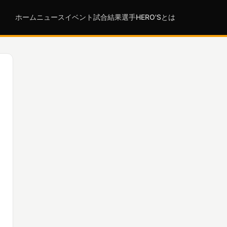
ホーム
ニュース
イベント
試合結果
選手
HERO'Sとは