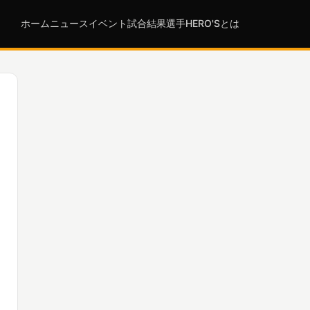
ホーム
ニュース
イベント
試合結果
選手
HERO'Sとは