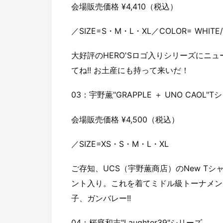
会場販売価格 ¥4,410（税込）
／SIZE=S・M・L・XL／COLOR= WHITE/
大好評のHERO'Sロゴ入りシリーズにニュ
てね!! お土産にも持って来いだ！
03：宇野薫"GRAPPLE ＋ UNO CAOL"T
会場販売価格 ¥4,500（税込）
／SIZE=XS・S・M・L・XL
ご存知、UCS（宇野薫商店）のNew Tシ
ント入り。これを着てミドル級トーナメン
子、ガンバレー!!
04：桜庭和志"Laughter39"シリーズ