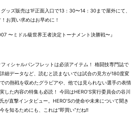
、グッズ販売は1F正面入口で13：30〜14：30まで屋外にて、
す！お買い求めはお早めに！
'S 2007 〜ミドル級世界王者決定トーナメント決勝戦〜』
ら、オフィシャルパンフレットは必須アイテム！ 格闘技専門誌で
詳細データなど、読むと読まないでは試合の見方が180度変
での熱戦を収めたグラビアや、他では見られない選手の表情
した内容の特集も必読！ 今回はHERO'S実行委員会の谷川
氏が直撃インタビュー。HERO'Sの使命や未来について聞き
を知るためにも、これは“即買い”だね!!