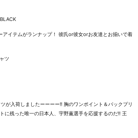
BLACK
ーアイテムがランナップ！ 彼氏or彼女orお友達とお揃いで着
シャツ
ャツが入荷しましたーーーー!! 胸のワンポイント＆バックプリ
トに残った唯一の日本人、宇野薫選手を応援するのだ!! 王