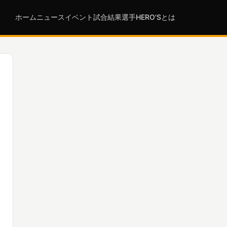
ホーム
ニュース
イベント
試合結果
選手
HERO'Sとは