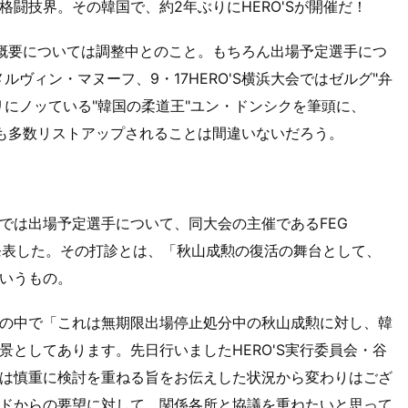
闘技界。その韓国で、約2年ぶりにHERO'Sが開催だ！
会概要については調整中とのこと。もちろん出場予定選手につ
』でメルヴィン・マヌーフ、9・17HERO'S横浜大会ではゼルグ"弁
リにノッている"韓国の柔道王"ユン・ドンシクを筆頭に、
ーも多数リストアップされることは間違いないだろう。
では出場予定選手について、同大会の主催であるFEG
とも発表した。その打診とは、「秋山成勲の復活の舞台として、
いうもの。
の中で「これは無期限出場停止処分中の秋山成勲に対し、韓
としてあります。先日行いましたHERO'S実行委員会・谷
は慎重に検討を重ねる旨をお伝えした状況から変わりはござ
ドからの要望に対して、関係各所と協議を重ねたいと思って