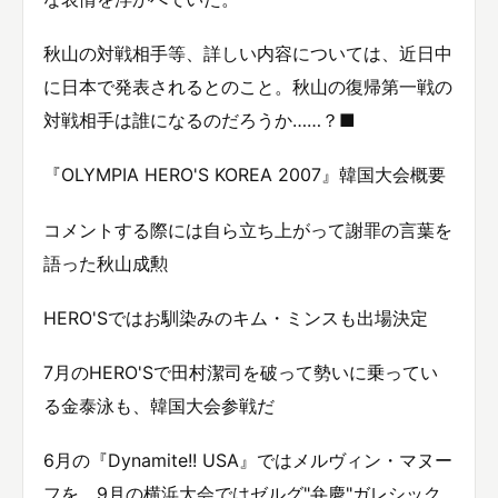
秋山の対戦相手等、詳しい内容については、近日中
に日本で発表されるとのこと。秋山の復帰第一戦の
対戦相手は誰になるのだろうか……？■
『OLYMPIA HERO'S KOREA 2007』韓国大会概要
コメントする際には自ら立ち上がって謝罪の言葉を
語った秋山成勲
HERO'Sではお馴染みのキム・ミンスも出場決定
7月のHERO'Sで田村潔司を破って勢いに乗ってい
る金泰泳も、韓国大会参戦だ
6月の『Dynamite!! USA』ではメルヴィン・マヌー
フを、9月の横浜大会ではゼルグ"弁慶"ガレシック