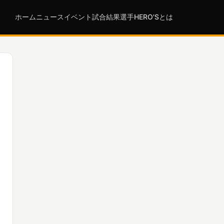
ホーム
ニュース
イベント
試合結果
選手
HERO'Sとは