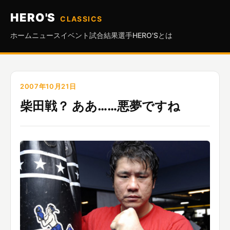
HERO'S
CLASSICS
ホーム
ニュース
イベント
試合結果
選手
HERO'Sとは
2007年10月21日
柴田戦？ ああ……悪夢ですね