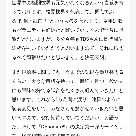
世界中の格闘技界も元気がなくなるという自覚を持
っております。格闘技界を代表して、原点であ
る“打倒・紅白！”というものを忘れずに、今年は歌
もバラエティも好調だと聞いていますので非常に強
敵だと思いますが、多分今年もTBSさんに長時間放
送枠を割いていただくと思いますので、それに応え
るべく頑張りたいと思います」と決意表明。
また視聴率に関しても「今までの記録を塗り替える
くらい、大きな目標を持って、新鮮で且つ一般の人
にも興味の持てる試合をたくさん組んでいきたいと
思います。これから1カ月間に渡り、連日のように
記者会見をして、みなさんを驚かせていきたいと思
いますので、ぜひ期待していてください」と語っ
た。そして『Dynamite!!』の決定第一弾カードとし
て、桜庭和志vs船木誠勝を発表。