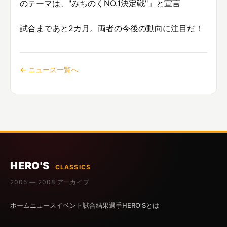
のテーマは、"みちのくNO.1決定戦"」と宣言
試合まであと2カ月。両者の今後の動向に注目だ！
← ニュース一覧へ
HERO'S
CLASSICS
2005 — 2008 アーカイブ
ホーム
ニュース
イベント
試合結果
選手
HERO'Sとは