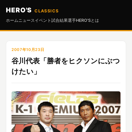
HERO'S
CLASSICS
ホーム
ニュース
イベント
試合結果
選手
HERO'Sとは
2007年10月23日
谷川代表「勝者をヒクソンにぶつ
けたい」