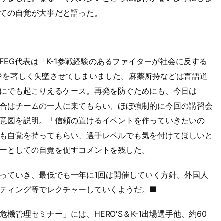
ての自覚が大事だと語った。
EG代表は「K-1参戦経験のあるファイターが社会に反する
ージを著しく失墜させてしまいました。麻薬所持などは言語道
にでも起こりえるケース。再発を防ぐためにも、今日は
ない場合はチームの一人に来てもらい、ほぼ強制的に今回の講習会
意図を説明。「信頼の置けるイベントを作っていきたいの
も自覚を持ってもらい、選手レベルでも気を付けてほしいと
ーとしての自覚を促すコメントを残した。
っていき、最低でも一年に1回は開催していく方針。外国人
ティング等でレクチャーしていくようだ。■
管理セミナー」には、HERO'S＆K-1出場選手他、約60