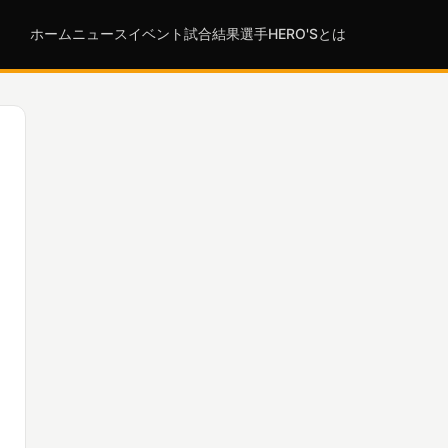
ホーム
ニュース
イベント
試合結果
選手
HERO'Sとは