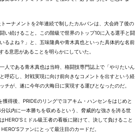
ドル級トーナメントを2年連続で制したカルバンは、大会終了後の
闘い続けること。この階級で世界のトップ10に入る選手と闘
いるよね？」と、五味隆典や青木真也といった具体的な名前
戦する意思があることを明らかにしていた。
一人である青木真也は当時、格闘技専門誌上で「やりたいん
と呼応し、対戦実現に向け前向きなコメントを出すという経
ッチが、遂に今年の大晦日に実現する運びとなったのだ。
獲得後、PRIDEのリングでヨアキム・ハンセンをはじめと
4分以内に一本勝ちを収めるという、脅威的な強さを誇る世
HERO'Sミドル級王者の看板に賭けて、決して負けること
HERO'Sファンにとって最注目のカードだ。