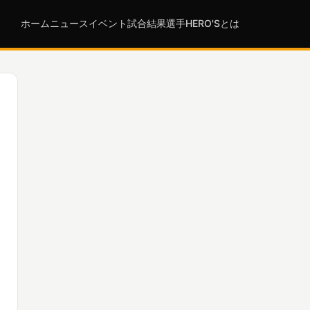
ホーム
ニュース
イベント
試合結果
選手
HERO'Sとは