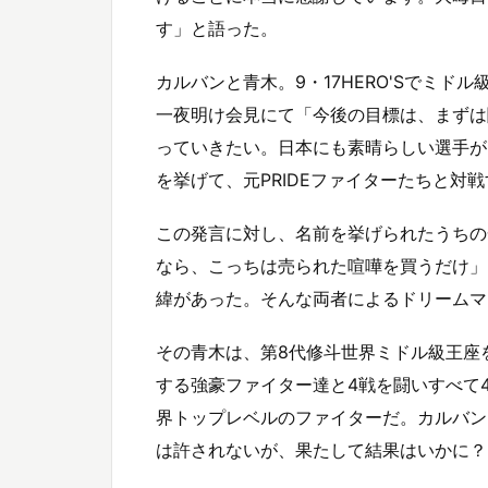
す」と語った。
カルバンと青木。9・17HERO'Sでミ
一夜明け会見にて「今後の目標は、まずは
っていきたい。日本にも素晴らしい選手が
を挙げて、元PRIDEファイターたちと対
この発言に対し、名前を挙げられたうちの
なら、こっちは売られた喧嘩を買うだけ」
緯があった。そんな両者によるドリームマ
その青木は、第8代修斗世界ミドル級王座を
する強豪ファイター達と4戦を闘いすべて
界トップレベルのファイターだ。カルバンは
は許されないが、果たして結果はいかに？ 