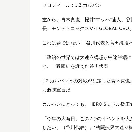
プロフィール：J.Z.カルバン
左から、青木真也、桜井"マッハ"速人、谷
長、モンテ・コックスM-1 GLOBAL CE
これは夢ではない！ 谷川代表と高田統括本
「政治の世界では大連立構想が中途半端に
と、一致団結を訴えた谷川代表
J.Z.カルバンとの対戦が決定した青木真
も必勝宣言だ
カルバンにとっても、HERO'Sミドル級
「今年の大晦日、この2つのイベントを大
したい」（谷川代表）。“格闘技界大連立構