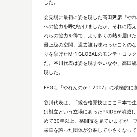
した。
会見場に最初に姿を現した高田延彦『やれ
への協力を呼びかけましたが、それに応え
れらの協力を得て、より多くの熱を届けた
最上級の空間、過去誰も味わったことのな
りを挙げたM-1 GLOBALのモンテ・コッ
た。谷川代表は姿を現すやいなや、高田統
現した。
FEGも『やれんのか！2007』に積極的に
谷川代表は、「総合格闘技はここ日本で生ま
は対立という立場にあったPRIDEが消
めて30年以上、格闘技を見ていますが、
栄華を誇った団体が分裂して小さくなって