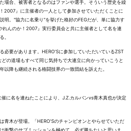
た場合、被害者となるのはファンや選手。そういう歴史を繰
！2007』に主催者の一人として参加させていただくことに
明。"協力に名乗り"を挙げた格好のFEGだが、単に協力す
P、『やれんのか！2007』実行委員会と共に主催者として名を連
る。
必要があります。HERO'Sに参加していただいているZST
BEEなどの道場もすべて同じ気持ちで大連立に向かっていこうと
年以降も継続される格闘技界の一致団結を訴えた。
主催に名を連ねたことにより、J.Z.カルバンvs青木真也が決定
青木が登場。「HERO'Sのチャンピオンとやらせていただ
は衝撃のサブミッションを極めて、必ず勝ちたいと思いま