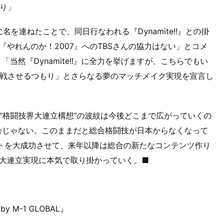
り」
名を連ねたことで、同日行なわれる『Dynamite!!』との掛
『やれんのか！2007』へのTBSさんの協力はない」とコメ
当然『Dynamite!!』に全力を挙げますが、こちらでもい
戦させるつもり」とさらなる夢のマッチメイク実現を宣言し
“格闘技界大連立構想”の波紋は今後どこまで広がっていくの
合じゃない。このままだと総合格闘技が日本からなくなって
トを大成功させて、来年以降は総合の新たなコンテンツ作り
は大連立実現に本気で取り掛かっていく。■
y M-1 GLOBAL』