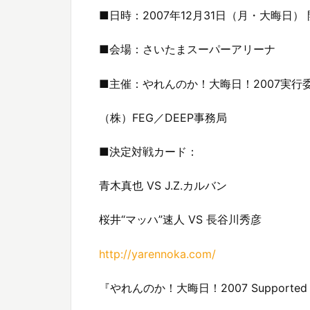
■日時：2007年12月31日（月・大晦日） 開場
■会場：さいたまスーパーアリーナ
■主催：やれんのか！大晦日！2007実行委員
（株）FEG／DEEP事務局
■決定対戦カード：
青木真也 VS J.Z.カルバン
桜井“マッハ”速人 VS 長谷川秀彦
http://yarennoka.com/
『やれんのか！大晦日！2007 Supported b