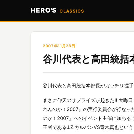
HERO'S
CLASSICS
2007年11月28日
谷川代表と高田統括本
谷川代表と高田統括本部長がガッチリ握手!
まさに仰天のサプライズが起きた!! 大晦
れんのか！2007』の実行委員会が行なっ
のか！2007』へのイベント主催に加わること
王者であるJ.Z.カルバンVS青木真也とい