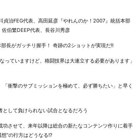
川貞治FEG代表、高田延彦『やれんのか！2007』統括本部
O、佐伯繁DEEP代表、長谷川秀彦
部長がガッチリ握手！ 奇跡の2ショットが実現だ!!
なっていますけど、格闘技界は大連立する必要があります」
也。「衝撃のサブミッションを極めて、必ず勝ちたい」と早く
王者として負けられない試合となるだろう
成功させて、来年以降は総合の新たなコンテンツ作りに着手
想”の行方はどうなる!?