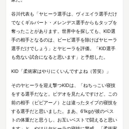
谷川代表も「ヤヒーラ選手は、ヴィエイラ選手だけ
でなくギルバート・メレンデス選手からもタップを
奪ったことがあります。世界中を探しても、KID選
手の相手となるのは、ビービ選手を除けばヤヒーラ
選手だけでしょう」とヤヒーラを評価。「KID選手
も危ない試合になると思います」と予想した。
KID「柔術家はやりにくいんですよね（苦笑）」
そのヤヒーラを迎え撃つKIDは、「ねちっこい寝技
をする選手だなと。ビデオを見たんですけど、この
前の相手（ビビアーノ）とは違ったタイプの寝技を
する選手だと思いました。まあ、61kgが彼のベス
トの体重だと思うし、お互いベストで闘えると思い
ます」と、やはりヤヒーラの寝技に警戒。「柔術家