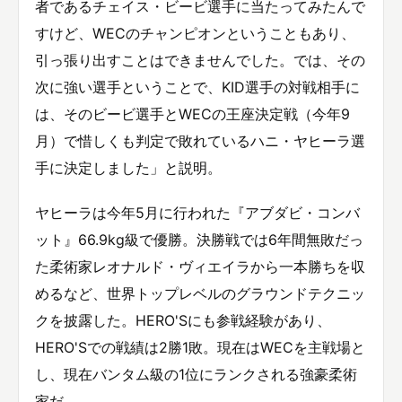
者であるチェイス・ビービ選手に当たってみたんで
すけど、WECのチャンピオンということもあり、
引っ張り出すことはできませんでした。では、その
次に強い選手ということで、KID選手の対戦相手に
は、そのビービ選手とWECの王座決定戦（今年9
月）で惜しくも判定で敗れているハニ・ヤヒーラ選
手に決定しました」と説明。
ヤヒーラは今年5月に行われた『アブダビ・コンバ
ット』66.9kg級で優勝。決勝戦では6年間無敗だっ
た柔術家レオナルド・ヴィエイラから一本勝ちを収
めるなど、世界トップレベルのグラウンドテクニッ
クを披露した。HERO'Sにも参戦経験があり、
HERO'Sでの戦績は2勝1敗。現在はWECを主戦場と
し、現在バンタム級の1位にランクされる強豪柔術
家だ。