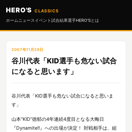
HERO'S
CLASSICS
ホーム
ニュース
イベント
試合結果
選手
HERO'Sとは
2007年11月29日
谷川代表「KID選手も危ない試合
になると思います」
谷川代表「KID選手も危ない試合になると思いま
す」
山本“KID”徳郁の4年連続4度目となる大晦日
『Dynamite!!』への出場が決定！ 対戦相手は、組