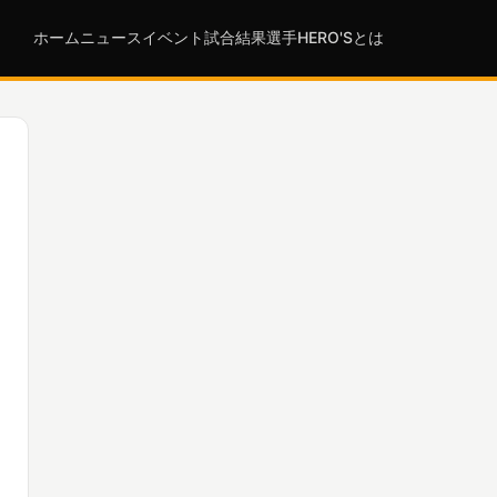
ホーム
ニュース
イベント
試合結果
選手
HERO'Sとは