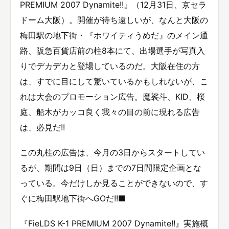
PREMIUM 2007 Dynamite!!』（12月31日、京セラ
ドーム大阪）。開催が待ち遠しいが、なんと大阪の
梅田駅の地下街・『ホワイティうめだ』のメイン通
路、阪急百貨店前の柱8本にて、出場選手が写真入
りでデカデカと登場しているのだ。大阪在住の方
は、すでに目にして驚いているかもしれないが、こ
れは大会のプロモーション広告。魔裟斗、KID、桜
庭、船木がカッコ良く我々の目の前に現れる広告
は、必見だ!!
この丸柱の広告は、今月の3日からスタートしてい
るが、期間は9日（日）までの7日間限定企画とな
っている。今だけしか見ることができないので、す
ぐに梅田駅地下街へGOだ!!■
『FieLDS K-1 PREMIUM 2007 Dynamite!!』実施概