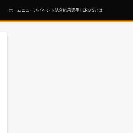
ホーム
ニュース
イベント
試合結果
選手
HERO'Sとは