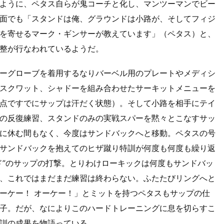
ように、ペタス自らが鬼コーチと化し、マンツーマンでビー
面でも「スタンドは俺、グラウンドは小路が、そしてフィジ
を寄せるマーク・ギンサーが教えています」（ペタス）と、
整が行なわれているようだ。
ーグローブを着用するなりバーベル用のプレートやメディシ
スクワット、シャドーを組み合わせたサーキットメニューを
点ですでにサップは汗だく状態）。そして小路を相手にテイ
の反復練習、スタンドのみの実戦スパーを黙々とこなすサッ
に休む間もなく、今度はサンドバックへと移動。ペタスの号
サンドバックを抱えてのヒザ蹴り特訓が何度も何度も繰り返
ド”のサップの打撃。とりわけローキックは何度もサンドバッ
、これではまだまだ練習は終わらない。ふたたびリングへと
ーケー！ オーケー！」とミットを持つペタスもサップの仕
子。だが、なによりこのハードトレーニングに息を切らすこ
訓の成果を物語っている。