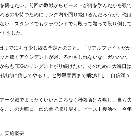
を観せたい。前回の敗戦からビーストが何を学んだかを観て
れるのを待つためにリング内を回り続けるんだろうが、俺は
ない。スタンドでもグラウンドでも殴って殴って殴り倒して
ントをした。
合当日までにもう少し絞る予定とのこと。「リアルファイトだか
ッと驚くアクシデントが起こるかもしれないな。ガハハハ
からもFEGのリングに上がり続けたい。そのために大晦日は
1分以内に倒してやる！」と秒殺宣言まで飛び出し、自信満々
ー・アーツ戦でまったくいいところなく秒殺負けを喫し、自ら失
を、この大晦日、己の拳で取り戻す。ビースト復活へ、今年
te!!』実施概要