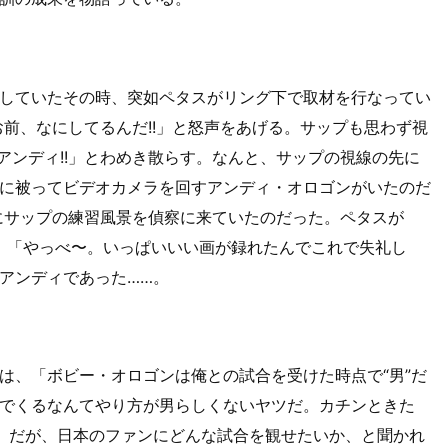
していたその時、突如ペタスがリング下で取材を行なってい
お前、なにしてるんだ!!」と怒声をあげる。サップも思わず視
 アンディ!!」とわめき散らす。なんと、サップの視線の先に
に被ってビデオカメラを回すアンディ・オロゴンがいたのだ
にサップの練習風景を偵察に来ていたのだった。ペタスが
し。「やっべ〜。いっぱいいい画が録れたんでこれで失礼し
アンディであった……。
は、「ボビー・オロゴンは俺との試合を受けた時点で“男”だ
でくるなんてやり方が男らしくないヤツだ。カチンときた
頭。だが、日本のファンにどんな試合を観せたいか、と聞かれ