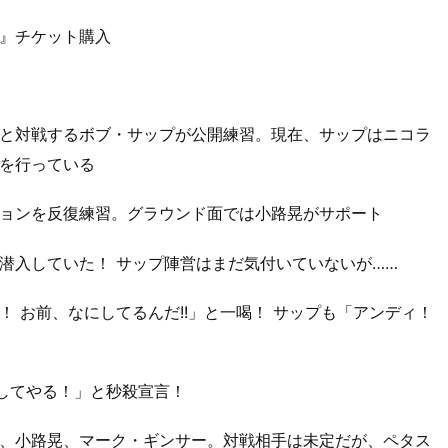
ite!!』チケット購入
ロゴンと対戦するボブ・サップが公開練習。現在、サップはニコラ
を行っている
ョンを反復練習。グラウンド面では小路晃がサポート
潜入していた！ サップ陣営はまだ気付いていないが……
 お前、なにしてるんだ!!」と一喝！ サップも「アンディ！
倒してやる！」と秒殺宣言！
、小路晃、マーク・ギンサー。対戦相手は未定だが、ペタス