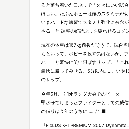
ると落ち着いた口ぶりで「久々にいい試合
ほしい。たぶんボビーは俺のスタミナが切
いまハードな練習でスタミナ強化に余念が
やる」と 調整の好調ぶりを窺わせるコメ
現在の体重は167kg前後だそうで、試
らといって、ボビーを殺す気はないが、ア
ハ！」と豪快に笑い飛ばすサップ。「これ
豪快に勝ってみせる。5分以内……、いや
のサップ。
今年6月、K-1オランダ大会でのピータ
墜させてしまったファイターとしての威信
の借りは今年のうちに……だ!!■
『FieLDS K-1 PREMIUM 2007 Dynami