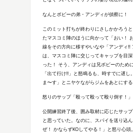
なんとボビーの弟・アンディが偵察に！
このミット打ちが終わりにさしかかろうと
たマスコミ陣のほうに向かって「おい！ 
線をその方向に移すやいなや「アンディ!!
は、マスコミ陣に交じってキャップを目深
った！ そう、アンディは兄ボビーのため
「出て行け!!」と怒鳴るも、時すでに遅
ま〜す」とニヤケながらジムをあとにする
怒りのサップ「殴って殴って殴り倒す！」
公開練習終了後、囲み取材に応じたサップ
と思っていた。なのに、スパイを送り込ん
ぜ！ かならずKOしてやる！」と怒り心