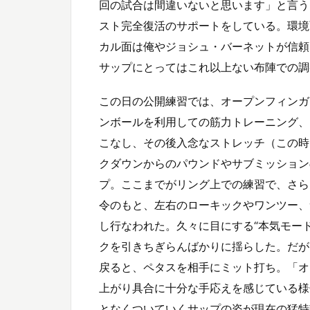
回の試合は間違いないと思います」と言う
スト完全復活のサポートをしている。環境
カル面は俺やジョシュ・バーネットが信頼
サップにとってはこれ以上ない布陣での調
この日の公開練習では、オープンフィンガ
ンボールを利用しての筋力トレーニング、
こなし、その後入念なストレッチ（この時
クダウンからのパウンドやサブミッション
プ。ここまでがリング上での練習で、さら
令のもと、左右のローキックやワンツー、
し行なわれた。久々に目にする“本気モー
クを引きちぎらんばかりに揺らした。だが
戻ると、ペタスを相手にミット打ち。「オ
上がり具合に十分な手応えを感じている様
となくついていくサップの姿が現在の猛特