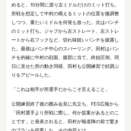
めると、10分間に渡り左ミドルだけのミット打ち。
所戦を想定して中村の構えるミットの位置を微調整
しつつ、重たいミドルを何発も放った。次はパンチ
のミット打ち。ジャブから左ストレート、左ストレ
ートから右フックなど、切れ味鋭いパンチを披露し
た。最後はパンチ中心のスパーリング。田村はパン
チを的確に中村の顔面、腹部に当て、終始圧倒。同
日に見せた所の動き同様、田村も公開練習で好調ぶ
りをアピールした。
「これは相手が所選手だからこそ言えること」
公開練習終了後の囲み会見に先立ち、FEG広報から
「田村選手より所戦に際し、何か提案があるとのこ
とです」と発表されると、田村が報道陣の前で驚き
のプランを提案した。その内容とは、