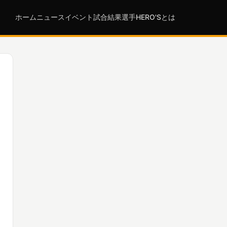
ホーム
ニュース
イベント
試合結果
選手
HERO'Sとは