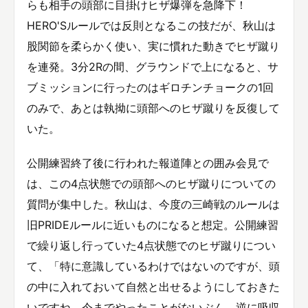
らも相手の頭部に目掛けヒザ爆弾を急降下！
HERO'Sルールでは反則となるこの技だが、秋山は
股関節を柔らかく使い、実に慣れた動きでヒザ蹴り
を連発。3分2Rの間、グラウンドで上になると、サ
ブミッションに行ったのはギロチンチョークの1回
のみで、あとは執拗に頭部へのヒザ蹴りを反復して
いた。
公開練習終了後に行われた報道陣との囲み会見で
は、この4点状態での頭部へのヒザ蹴りについての
質問が集中した。秋山は、今度の三崎戦のルールは
旧PRIDEルールに近いものになると想定。公開練習
で繰り返し行っていた4点状態でのヒザ蹴りについ
て、「特に意識しているわけではないのですが、頭
の中に入れておいて自然と出せるようにしておきた
いですね。今までやったことがないぶん、逆に吸収