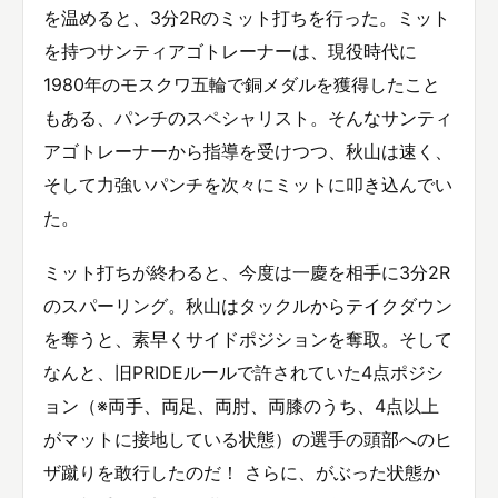
を温めると、3分2Rのミット打ちを行った。ミット
を持つサンティアゴトレーナーは、現役時代に
1980年のモスクワ五輪で銅メダルを獲得したこと
もある、パンチのスペシャリスト。そんなサンティ
アゴトレーナーから指導を受けつつ、秋山は速く、
そして力強いパンチを次々にミットに叩き込んでい
た。
ミット打ちが終わると、今度は一慶を相手に3分2R
のスパーリング。秋山はタックルからテイクダウン
を奪うと、素早くサイドポジションを奪取。そして
なんと、旧PRIDEルールで許されていた4点ポジシ
ョン（※両手、両足、両肘、両膝のうち、4点以上
がマットに接地している状態）の選手の頭部へのヒ
ザ蹴りを敢行したのだ！ さらに、がぶった状態か