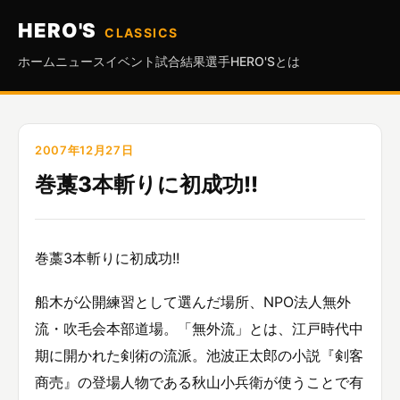
HERO'S
CLASSICS
ホーム
ニュース
イベント
試合結果
選手
HERO'Sとは
2007年12月27日
巻藁3本斬りに初成功!!
巻藁3本斬りに初成功!!
船木が公開練習として選んだ場所、NPO法人無外
流・吹毛会本部道場。「無外流」とは、江戸時代中
期に開かれた剣術の流派。池波正太郎の小説『剣客
商売』の登場人物である秋山小兵衛が使うことで有