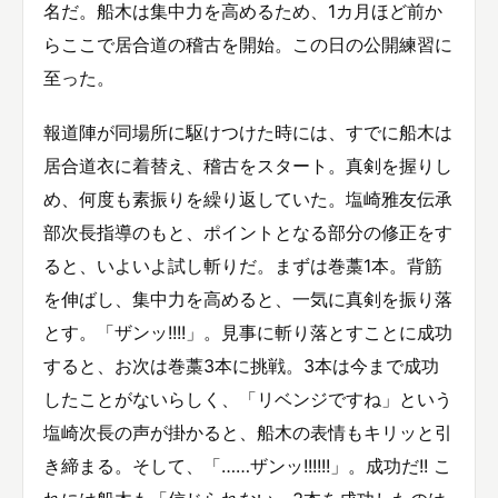
名だ。船木は集中力を高めるため、1カ月ほど前か
らここで居合道の稽古を開始。この日の公開練習に
至った。
報道陣が同場所に駆けつけた時には、すでに船木は
居合道衣に着替え、稽古をスタート。真剣を握りし
め、何度も素振りを繰り返していた。塩崎雅友伝承
部次長指導のもと、ポイントとなる部分の修正をす
ると、いよいよ試し斬りだ。まずは巻藁1本。背筋
を伸ばし、集中力を高めると、一気に真剣を振り落
とす。「ザンッ!!!!」。見事に斬り落とすことに成功
すると、お次は巻藁3本に挑戦。3本は今まで成功
したことがないらしく、「リベンジですね」という
塩崎次長の声が掛かると、船木の表情もキリッと引
き締まる。そして、「……ザンッ!!!!!!」。成功だ!! こ