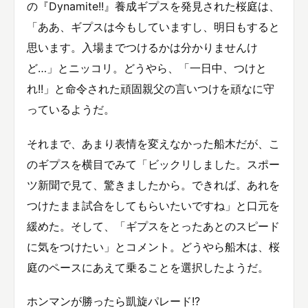
の『Dynamite!!』養成ギプスを発見された桜庭は、
「ああ、ギプスは今もしていますし、明日もすると
思います。入場までつけるかは分かりませんけ
ど…」とニッコリ。どうやら、「一日中、つけと
れ!!」と命令された頑固親父の言いつけを頑なに守
っているようだ。
それまで、あまり表情を変えなかった船木だが、こ
のギプスを横目でみて「ビックリしました。スポー
ツ新聞で見て、驚きましたから。できれば、あれを
つけたまま試合をしてもらいたいですね」と口元を
緩めた。そして、「ギプスをとったあとのスピード
に気をつけたい」とコメント。どうやら船木は、桜
庭のペースにあえて乗ることを選択したようだ。
ホンマンが勝ったら凱旋パレード!?