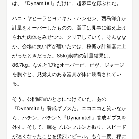
は、『Dynamite!!』だけに、超豪華な顔ぶれだ。
ハニ・ヤヒーラとヨアキム・ハンセン、西島洋介が
計量をオーバーしたものの、選手は見事に鍛え上げ
られた肉体をみせつつ、クリアしていく。そんなな
か、会場に笑い声が響いたのは、桜庭が計量器に上
がったときだった。85kg契約の計量結果は、
86.7kg。なんと1.7kgオーバーだ。だが、ジャージ
を脱ぐと、見覚えのある器具が体に装着されてい
る。
そう。公開練習のときにつけていた、あの
『Dynamite!!』養成ギプスだ。ニコニコと笑いなが
ら、パチン、パチンと『Dynamite!!』養成ギプスを
外す。そして、腕をブルンブルンと振り、スピード
が速くなったことを猛烈アピール。もう一度、秤に