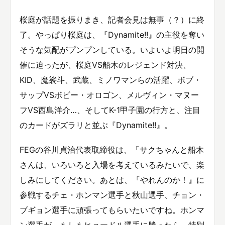
桜庭が話題を振りまき、記者会見は無事（？）に終
了。やっぱり桜庭は、『Dynamite!!』の主役を奪い
そうな気配がプンプンしている。いよいよ明日の開
催に迫ったが、桜庭VS船木のレジェンド対決、
KID、魔裟斗、武蔵、ミノワマンらの活躍、ボブ・
サップVSボビー・オロゴン、メルヴィン・マヌー
フVS西島洋介…、そしてK-1甲子園の行方と、注目
のカードがズラリと並ぶ『Dynamite!!』。
FEGの谷川貞治代表取締役は、「サクちゃんと船木
さんは、いろいろと入場を考えているみたいで、楽
しみにしてください。あとは、『やれんのか！』に
参戦するチェ・ホンマン選手と秋山選手、チョン・
ブギョン選手に頑張ってもらいたいですね。ホンマ