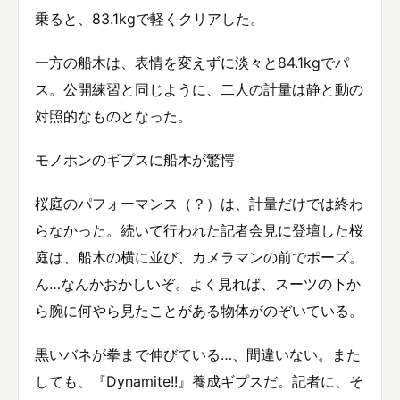
乗ると、83.1kgで軽くクリアした。
一方の船木は、表情を変えずに淡々と84.1kgでパ
ス。公開練習と同じように、二人の計量は静と動の
対照的なものとなった。
モノホンのギプスに船木が驚愕
桜庭のパフォーマンス（？）は、計量だけでは終わ
らなかった。続いて行われた記者会見に登壇した桜
庭は、船木の横に並び、カメラマンの前でポーズ。
ん…なんかおかしいぞ。よく見れば、スーツの下か
ら腕に何やら見たことがある物体がのぞいている。
黒いバネが拳まで伸びている…、間違いない。また
しても、『Dynamite!!』養成ギプスだ。記者に、そ