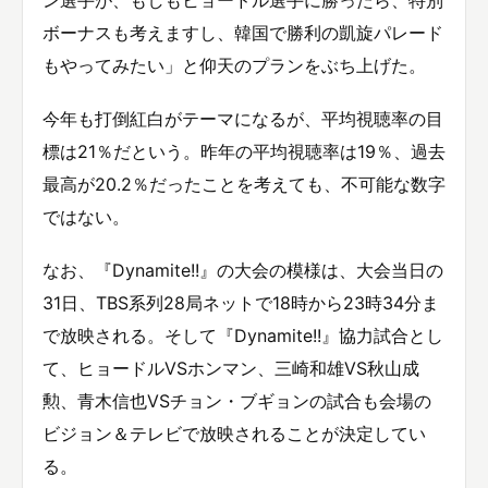
ン選手が、もしもヒョードル選手に勝ったら、特別
ボーナスも考えますし、韓国で勝利の凱旋パレード
もやってみたい」と仰天のプランをぶち上げた。
今年も打倒紅白がテーマになるが、平均視聴率の目
標は21％だという。昨年の平均視聴率は19％、過去
最高が20.2％だったことを考えても、不可能な数字
ではない。
なお、『Dynamite!!』の大会の模様は、大会当日の
31日、TBS系列28局ネットで18時から23時34分ま
で放映される。そして『Dynamite!!』協力試合とし
て、ヒョードルVSホンマン、三崎和雄VS秋山成
勲、青木信也VSチョン・ブギョンの試合も会場の
ビジョン＆テレビで放映されることが決定してい
る。