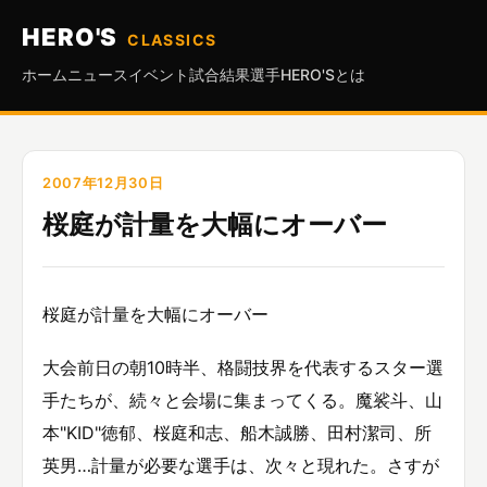
HERO'S
CLASSICS
ホーム
ニュース
イベント
試合結果
選手
HERO'Sとは
2007年12月30日
桜庭が計量を大幅にオーバー
桜庭が計量を大幅にオーバー
大会前日の朝10時半、格闘技界を代表するスター選
手たちが、続々と会場に集まってくる。魔裟斗、山
本"KID"徳郁、桜庭和志、船木誠勝、田村潔司、所
英男…計量が必要な選手は、次々と現れた。さすが