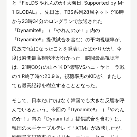
と『FieLDS やれんのか! 大晦日! Supported by M-
1 GLOBAL』。先日は、TBS系列28局ネットで18時
から23時34分のロングランで放送された
『Dynamite!!』（『やれんのか！』内の
『Dynamite!!』提供試合を含む）の平均視聴率が、
民放で1位になったことを発表したばかりだが、今
度は瞬間最高視聴率が分かった。瞬間最高視聴率
は、21時30分の山本“KID”徳郁VSハニ・ヤヒーラ戦
の１R終了時の20.9％。視聴率男のKIDが、またし
ても最高記録を樹立することとなった。
そして、日本だけではなく韓国でも大きな反響を呼
んでいるという。今回の『Dynamite!!』（『やれん
のか！』内の『Dynamite!!』提供試合を含む）は、
韓国の大手ケーブルテレビ『XTM』が放映したが、