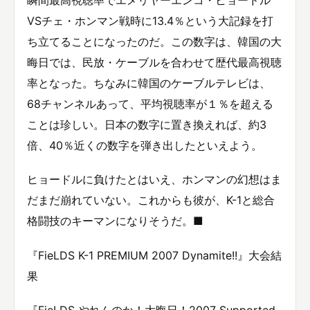
瞬間最高視聴率でエメリヤーエンコ・ヒョードル
VSチェ・ホンマン戦時に13.4％という大記録を打
ち立てることになったのだ。この数字は、韓国の大
晦日では、民放・ケーブルを合わせて歴代最高視聴
率となった。ちなみに韓国のケーブルテレビは、
68チャンネルあって、平均視聴率が１％を超える
ことは珍しい。日本の数字に置き換えれば、約3
倍、40％近くの数字を弾き出したといえよう。
ヒョードルに負けたとはいえ、ホンマンの幻想はま
だまだ崩れていない。これからも彼が、K-1と総合
格闘技のキーマンになりそうだ。■
『FieLDS K-1 PREMIUM 2007 Dynamite!!』大会結
果
『FieLDS やれんのか！大晦日！2007 Supported