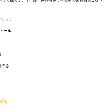
います。
ュール
）
）
着予定
008/