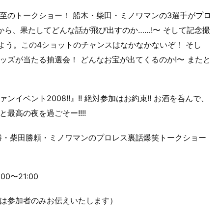
至のトークショー！ 船木・柴田・ミノワマンの3選手がプロ
から、果たしてどんな話が飛び出すのか……!〜 そして記念撮
よう。この4ショットのチャンスはなかなかないぞ！ そし
ッズが当たる抽選会！ どんなお宝が出てくるのか!〜 またと
ベント2008!!』!! 絶対参加はお約束!! お酒を呑んで、
最高の夜を過ごそー!!!!
木誠勝・柴田勝頼・ミノワマンのプロレス裏話爆笑トークショー
0〜21:00
は参加者のみお伝えいたします）