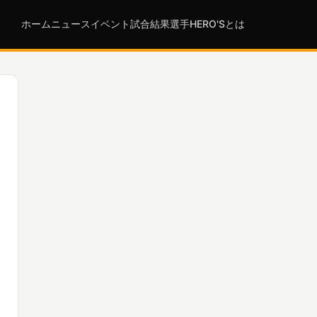
ホーム
ニュース
イベント
試合結果
選手
HERO'Sとは