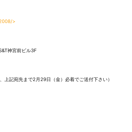
i2008/>
 S&T神宮前ビル3F
、上記宛先まで2月29日（金）必着でご送付下さい）