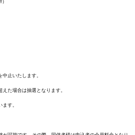
!）
を中止いたします。
超えた場合は抽選となります。
います。
同伴が可能です。その際、同伴者様は申込者の会員料金となり