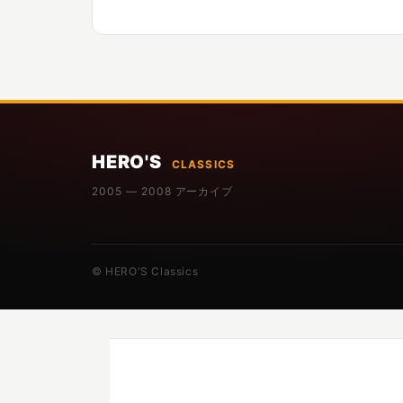
HERO'S
CLASSICS
2005 — 2008 アーカイブ
© HERO'S Classics