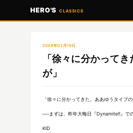
HERO'S
CLASSICS
2008年02月19日
「徐々に分かってき
が」
「徐々に分かってきた。ああゆうタイプの
──まずは、昨年大晦日『Dynamite!
KID