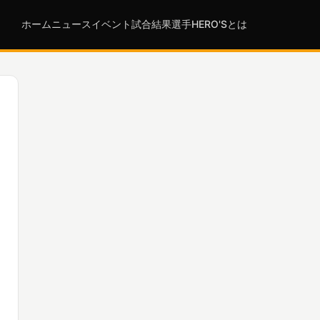
ホーム
ニュース
イベント
試合結果
選手
HERO'Sとは