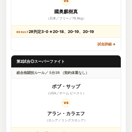
VS
國奥麒樹真
（日本／フリー／79.9kg）
2R判定3-0 ※20-18、20-19、20-19
RESULT
試合詳細
→
第2試合◎スーパーファイト
総合格闘技ルール／ 5分3R （契約体重なし）
ボブ・サップ
（USA／チーム ビースト）
VS
アラン・カラエフ
（ロシア／リングスロシア）