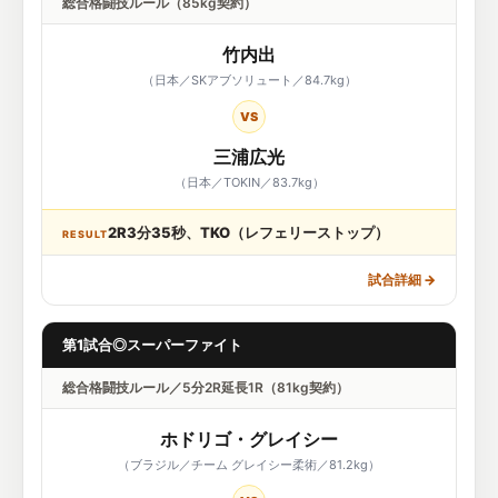
総合格闘技ルール（85kg契約）
竹内出
（日本／SKアブソリュート／84.7kg）
VS
三浦広光
（日本／TOKIN／83.7kg）
2R3分35秒、TKO（レフェリーストップ）
RESULT
試合詳細
→
第1試合◎スーパーファイト
総合格闘技ルール／5分2R延長1R（81kg契約）
ホドリゴ・グレイシー
（ブラジル／チーム グレイシー柔術／81.2kg）