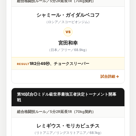
総合格闘技ルール／5分2R延長1R（70kg契約）
シャミール・ガイダルベコフ
（ロシア／スコーピオンジム）
VS
宮田和幸
（日本／フリー／68.9kg）
1R2分49秒、チョークスリーパー
RESULT
試合詳細
→
第10試合◎ミドル級世界最強王者決定トーナメント開幕
戦
総合格闘技ルール／5分2R延長1R（70kg契約）
レミギウス・モリカビュチス
（リトアニア／リングスリトアニア／68.1kg）