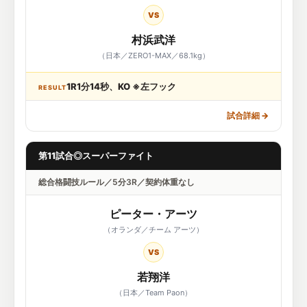
VS
村浜武洋
（日本／ZERO1-MAX／68.1kg）
1R1分14秒、KO ※左フック
RESULT
試合詳細
→
第11試合◎スーパーファイト
総合格闘技ルール／5分3R／契約体重なし
ピーター・アーツ
（オランダ／チーム アーツ）
VS
若翔洋
（日本／Team Paon）