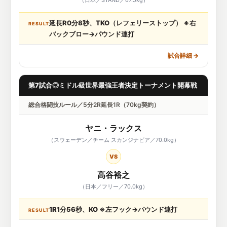
（日本／STAND／67.5kg）
延長R0分8秒、TKO（レフェリーストップ） ※右
RESULT
バックブロー→パウンド連打
試合詳細
→
第7試合◎ミドル級世界最強王者決定トーナメント開幕戦
総合格闘技ルール／5分2R延長1R（70kg契約）
ヤニ・ラックス
（スウェーデン／チーム スカンジナビア／70.0kg）
VS
高谷裕之
（日本／フリー／70.0kg）
1R1分56秒、KO ※左フック→パウンド連打
RESULT