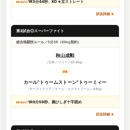
1R3分44秒、KO ※左ストレート
RESULT
試合詳細
→
第3試合◎スーパーファイト
総合格闘技ルール／5分3R（86kg契約）
秋山成勲
（日本／フリー／85.8kg）
VS
カール“トゥームストーン”トゥーミィー
（オーストラリア／チーム・エクストリーム／84kg）
1R0分59秒、腕ひしぎ十字固め
RESULT
試合詳細
→