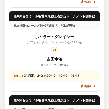
試合詳細
→
第8試合◎ミドル級世界最強王者決定トーナメント開幕戦
総合格闘技ルール／5分2R延長1R（70kg契約）
ホイラー・グレイシー
（ブラジル／チーム グレイシー柔術／69.6kg）
VS
吉田幸治
（日本／フリー／69.9kg）
2R判定、2-0 ※20-19、19-19、19-18
RESULT
試合詳細
→
第9試合◎ミドル級世界最強王者決定トーナメント開幕戦