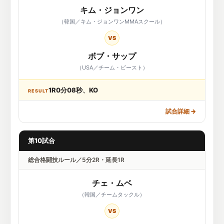
キム・ジョンワン
（韓国／キム・ジョンワンMMAスクール）
VS
ボブ・サップ
（USA／チーム・ビースト）
1R0分08秒、KO
RESULT
試合詳細
→
第10試合
総合格闘技ルール／5分2R・延長1R
チェ・ムベ
（韓国／チームタックル）
VS