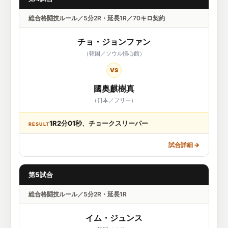
総合格闘技ルール／5分2R・延長1R／70キロ契約
チョ・ジョンファン
（韓国／ソウル情心館）
VS
國奥麒樹真
（日本／フリー）
1R2分01秒、チョークスリーパー
RESULT
試合詳細
→
第5試合
総合格闘技ルール／5分2R・延長1R
イム・ジュンス