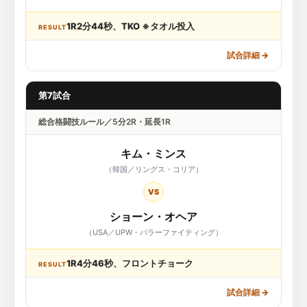
1R2分44秒、TKO ※タオル投入
RESULT
試合詳細
→
第7試合
総合格闘技ルール／5分2R・延長1R
キム・ミンス
（韓国／リングス・コリア）
VS
ショーン・オヘア
（USA／UPW・バラーファイティング）
1R4分46秒、フロントチョーク
RESULT
試合詳細
→