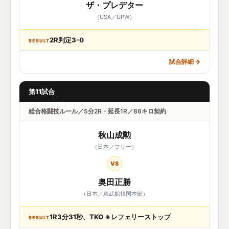
ザ・プレデター
（USA／UPW）
2R判定3-0
RESULT
試合詳細
→
第11試合
総合格闘技ルール／5分2R・延長1R／86キロ契約
秋山成勲
（日本／フリー）
VS
奥田正勝
（日本／真武館韓国本部）
1R3分31秒、TKO ※レフェリーストップ
RESULT