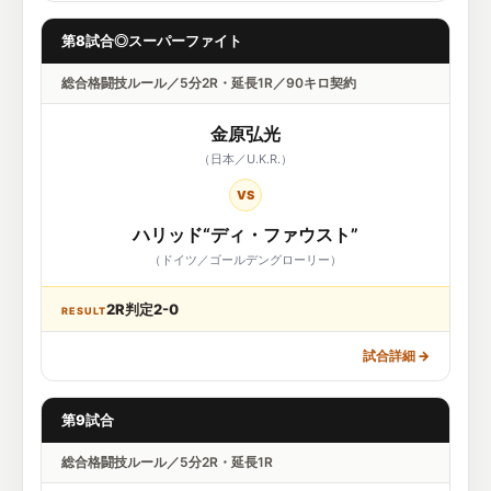
第8試合◎スーパーファイト
総合格闘技ルール／5分2R・延長1R／90キロ契約
金原弘光
（日本／U.K.R.）
VS
ハリッド“ディ・ファウスト”
（ドイツ／ゴールデングローリー）
2R判定2-0
RESULT
試合詳細
→
第9試合
総合格闘技ルール／5分2R・延長1R