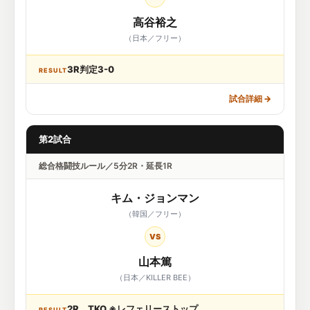
高谷裕之
（日本／フリー）
3R判定3-0
RESULT
試合詳細
→
第2試合
総合格闘技ルール／5分2R・延長1R
キム・ジョンマン
（韓国／フリー）
VS
山本篤
（日本／KILLER BEE）
2R、TKO ※レフェリーストップ
RESULT