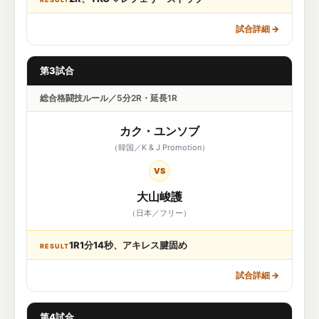
試合詳細
→
第3試合
総合格闘技ルール／5分2R・延長1R
カク・ユンソブ
（韓国／K & J Promotion）
VS
大山峻護
（日本／フリー）
1R1分14秒、アキレス腱固め
RESULT
試合詳細
→
第4試合