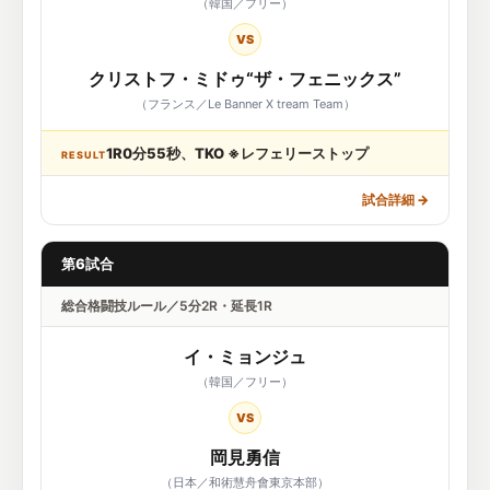
（韓国／フリー）
VS
クリストフ・ミドゥ“ザ・フェニックス”
（フランス／Le Banner X tream Team）
1R0分55秒、TKO ※レフェリーストップ
RESULT
試合詳細
→
第6試合
総合格闘技ルール／5分2R・延長1R
イ・ミョンジュ
（韓国／フリー）
VS
岡見勇信
（日本／和術慧舟會東京本部）