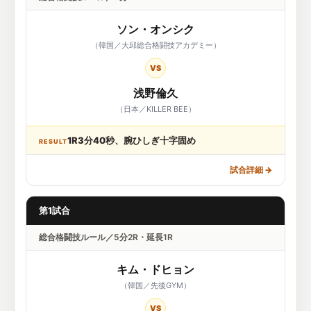
ソン・オンシク
（韓国／大邱総合格闘技アカデミー）
VS
浅野倫久
（日本／KILLER BEE）
1R3分40秒、腕ひしぎ十字固め
RESULT
試合詳細
→
第1試合
総合格闘技ルール／5分2R・延長1R
キム・ドヒョン
（韓国／先後GYM）
VS