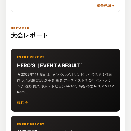
試合詳細
→
REPORTS
大会レポート
EVENT REPORT
HERO'S［EVENT★RESULT］
★2005年11月5日(土) ★ソウル／オリンピック公園第１体育
館 大会結果 試合 選手名 曲名 アーティスト名 OF ソン・オン
シク 浅野 倫久 キム・ドヒョン victory 高谷 裕之 ROCK STAR
Remi…
読む →
EVENT REPORT