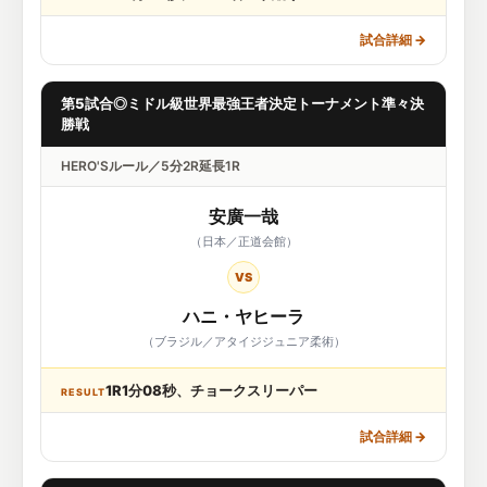
試合詳細
→
第5試合◎ミドル級世界最強王者決定トーナメント準々決
勝戦
HERO'Sルール／5分2R延長1R
安廣一哉
（日本／正道会館）
VS
ハニ・ヤヒーラ
（ブラジル／アタイジジュニア柔術）
1R1分08秒、チョークスリーパー
RESULT
試合詳細
→