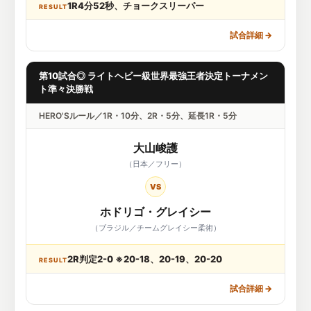
1R4分52秒、チョークスリーパー
RESULT
試合詳細
→
第10試合◎ ライトヘビー級世界最強王者決定トーナメン
ト準々決勝戦
HERO'Sルール／1R・10分、2R・5分、延長1R・5分
大山峻護
（日本／フリー）
VS
ホドリゴ・グレイシー
（ブラジル／チームグレイシー柔術）
2R判定2-0 ※20-18、20-19、20-20
RESULT
試合詳細
→