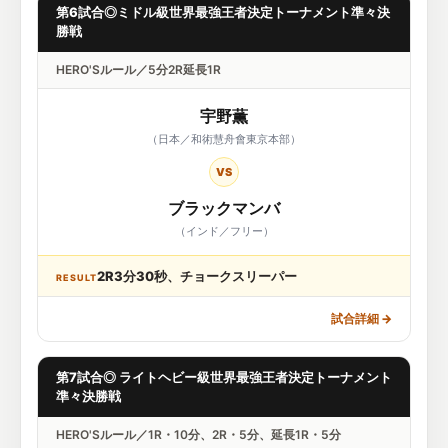
第6試合◎ミドル級世界最強王者決定トーナメント準々決
勝戦
HERO'Sルール／5分2R延長1R
宇野薫
（日本／和術慧舟會東京本部）
VS
ブラックマンバ
（インド／フリー）
2R3分30秒、チョークスリーパー
RESULT
試合詳細
→
第7試合◎ ライトヘビー級世界最強王者決定トーナメント
準々決勝戦
HERO'Sルール／1R・10分、2R・5分、延長1R・5分