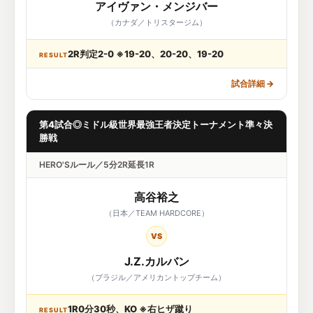
アイヴァン・メンジバー
（カナダ／トリスタージム）
2R判定2-0 ※19-20、20-20、19-20
RESULT
試合詳細
→
第4試合◎ミドル級世界最強王者決定トーナメント準々決
勝戦
HERO'Sルール／5分2R延長1R
高谷裕之
（日本／TEAM HARDCORE）
VS
J.Z.カルバン
（ブラジル／アメリカントップチーム）
1R0分30秒、KO ※右ヒザ蹴り
RESULT