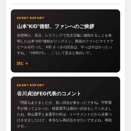
EVENT REPORT
山本“KID”徳郁、ファンへのご挨拶
休憩明け、先日、レスリングで北京五輪に挑戦することを表
明した山本“KID”徳郁がリングイン。満員のファンにマイクア
ピールを行った。 KID さっきの試合は、やっぱやばかったっ
すね。『HERO'S』、こうして見ると面白いで…
読む →
EVENT REPORT
谷川貞治FEG代表のコメント
「問題もありましたが、良い試合が多かったですね。宇野選
手が残ってよかった、桜庭選手は面白い試合をしてくれまし
たね。秋山選手と金選手の件は、トーナメントだから決着つ
けさせましたけど、本当なら再試合させたいですよね。再戦
させ…