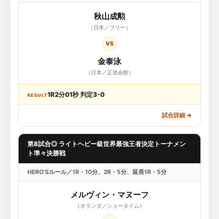
秋山成勲
（日本／フリー）
VS
金泰泳
（日本／正道会館）
1R2分01秒 判定3-0
RESULT
試合詳細
→
第8試合◎ ライトヘビー級世界最強王者決定トーナメン
ト準々決勝戦
HERO'Sルール／1R・10分、2R・5分、延長1R・5分
メルヴィン・マヌーフ
（オランダ／ショータイム）