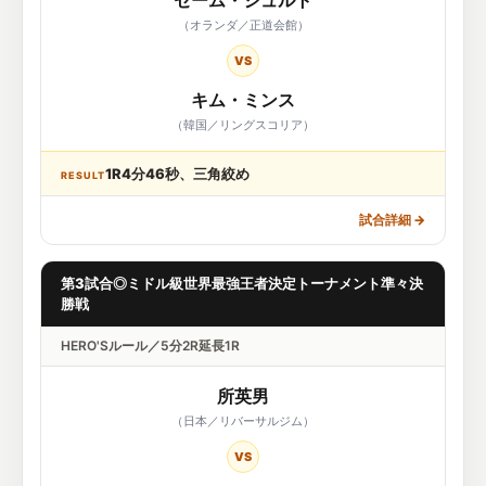
セーム・シュルト
（オランダ／正道会館）
VS
キム・ミンス
（韓国／リングスコリア）
1R4分46秒、三角絞め
RESULT
試合詳細
→
第3試合◎ミドル級世界最強王者決定トーナメント準々決
勝戦
HERO'Sルール／5分2R延長1R
所英男
（日本／リバーサルジム）
VS