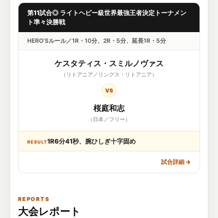
第11試合◎ ライトヘビー級世界最強王者決定トーナメン
ト準々決勝戦
HERO'Sルール／1R・10分、2R・5分、延長1R・5分
ケスタティス・スミルノヴァス
（リトアニア／リングス・リトアニア）
VS
桜庭和志
（日本／フリー）
1R6分41秒、腕ひしぎ十字固め
RESULT
試合詳細
→
REPORTS
大会レポート