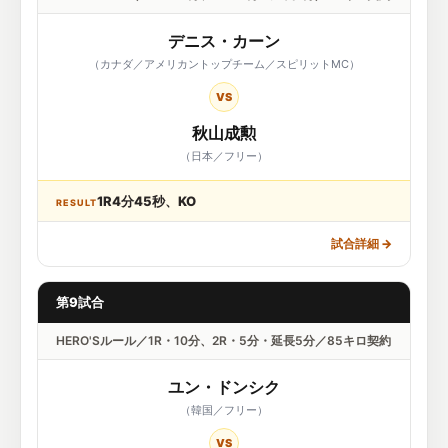
デニス・カーン
（カナダ／アメリカントップチーム／スピリットMC）
VS
秋山成勲
（日本／フリー）
1R4分45秒、KO
RESULT
試合詳細
→
第9試合
HERO'Sルール／1R・10分、2R・5分・延長5分／85キロ契約
ユン・ドンシク
（韓国／フリー）
VS