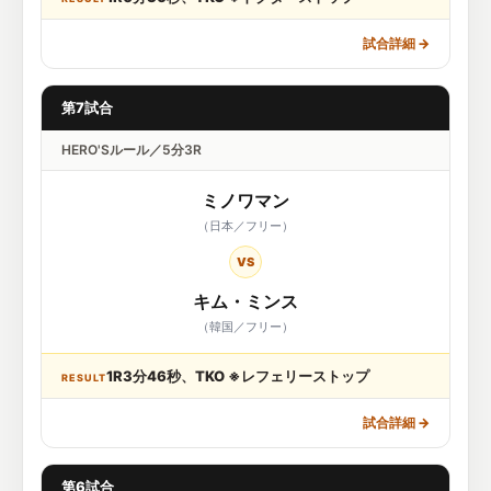
試合詳細
→
第7試合
HERO'Sルール／5分3R
ミノワマン
（日本／フリー）
VS
キム・ミンス
（韓国／フリー）
1R3分46秒、TKO ※レフェリーストップ
RESULT
試合詳細
→
第6試合