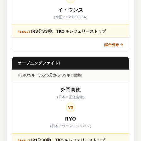
イ・ウンス
（韓国／CMA KOREA）
1R3分33秒、TKO ※レフェリーストップ
RESULT
試合詳細
→
オープニングファイト1
HERO'Sルール／5分2R／85キロ契約
外岡真徳
（日本／正道会館）
VS
RYO
（日本／ウエストジャパン）
1R1分30秒、TKO ※レフェリーストップ
RESULT