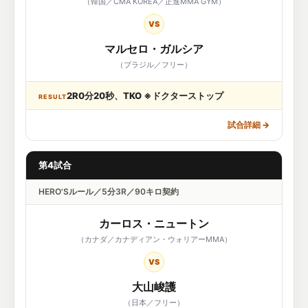
（韓国／CMA KOREA／正進MMA GYM）
VS
マルセロ・ガルシア
（ブラジル／フリー）
2R0分20秒、TKO ※ドクターストップ
RESULT
試合詳細
→
第4試合
HERO'Sルール／5分3R／90キロ契約
カーロス・ニュートン
（カナダ／カナディアン・ウォリアーMMA）
VS
大山峻護
（日本／フリー）