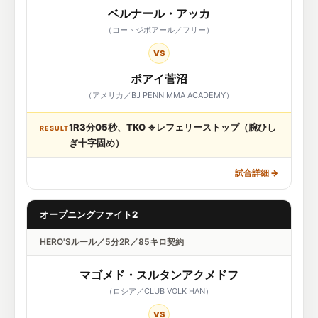
ベルナール・アッカ
（コートジボアール／フリー）
VS
ポアイ菅沼
（アメリカ／BJ PENN MMA ACADEMY）
1R3分05秒、TKO ※レフェリーストップ（腕ひし
RESULT
ぎ十字固め）
試合詳細
→
オープニングファイト2
HERO'Sルール／5分2R／85キロ契約
マゴメド・スルタンアクメドフ
（ロシア／CLUB VOLK HAN）
VS