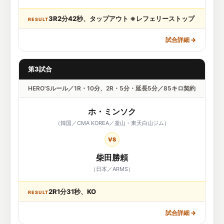
3R2分42秒、タップアウト ※レフェリーストップ
RESULT
試合詳細
→
第3試合
HERO'Sルール／1R・10分、2R・5分・延長5分／85キロ契約
ホ・ミンソク
（韓国／CMA KOREA／釜山・東天白山ジム）
VS
柴田勝頼
（日本／ARMS）
2R1分31秒、KO
RESULT
試合詳細
→