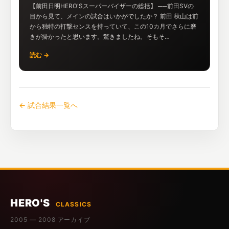
【前田日明HERO'Sスーパーバイザーの総括】 ──前田SVの
目から見て、メインの試合はいかがでしたか？ 前田 秋山は前
から独特の打撃センスを持っていて、この10カ月でさらに磨
きが掛かったと思います。驚きましたね。そもそ…
読む →
← 試合結果一覧へ
HERO'S
CLASSICS
2005 — 2008 アーカイブ