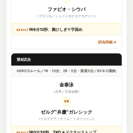
ファビオ・シウバ
（ブラジル／シュートボクセアカデミー）
1R6分12秒、腕ひしぎ十字固め
RESULT
試合詳細
→
第8試合
HERO'Sルール／1R・10分、2R・5分・延長5分／85キロ契約
金泰泳
（日本／正道会館）
VS
ゼルグ“弁慶”ガレシック
（クロアチア／チーム・トロージャン）
1R0分36秒、TKO ※ドクターストップ
RESULT