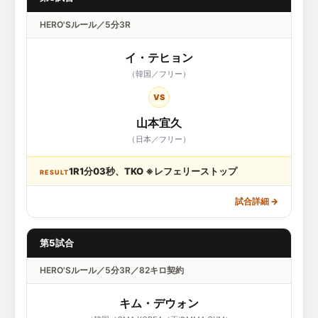
HERO'Sルール／5分3R
イ・テヒョン
（韓国／フリー）
VS
山本宜久
（日本／フリー）
1R1分03秒、TKO ※レフェリーストップ
RESULT
試合詳細
→
第5試合
HERO'Sルール／5分3R／82キロ契約
キム・デウォン