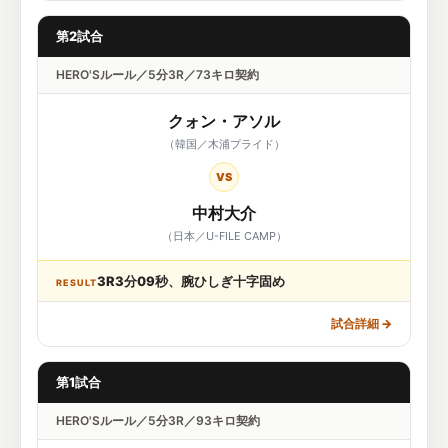
第2試合
HERO'Sルール／5分3R／73キロ契約
クォン・アソル
（韓国／木浦プライド）
VS
中村大介
（日本／U-FILE CAMP）
3R3分09秒、腕ひしぎ十字固め
RESULT
試合詳細
→
第1試合
HERO'Sルール／5分3R／93キロ契約